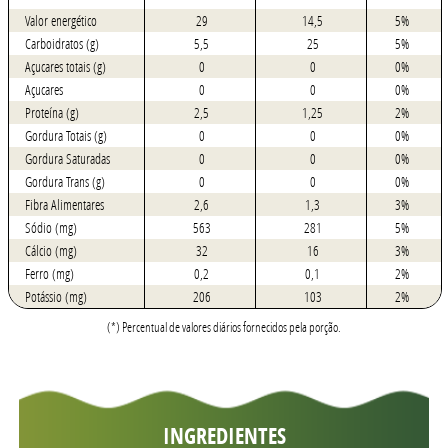
Valor energético
29
14,5
5%
Carboidratos (g)
5,5
25
5%
Açucares totais (g)
0
0
0%
Açucares
0
0
0%
Proteína (g)
2,5
1,25
2%
Gordura Totais (g)
0
0
0%
Gordura Saturadas
0
0
0%
Gordura Trans (g)
0
0
0%
Fibra Alimentares
2,6
1,3
3%
Sódio (mg)
563
281
5%
Cálcio (mg)
32
16
3%
Ferro (mg)
0,2
0,1
2%
Potássio (mg)
206
103
2%
(*) Percentual de valores diários fornecidos pela porção.
INGREDIENTES