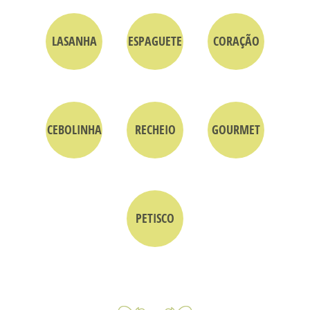
LASANHA
ESPAGUETE
CORAÇÃO
CEBOLINHA
RECHEIO
GOURMET
PETISCO