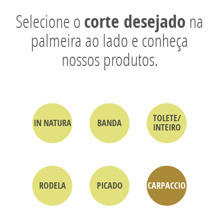
corte desejado
Selecione o
na
palmeira ao lado e conheça
nossos produtos.
TOLETE/
IN NATURA
BANDA
INTEIRO
RODELA
PICADO
CARPACCIO