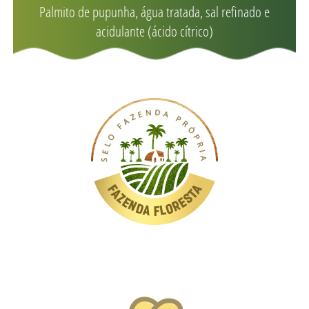
Palmito de pupunha, água tratada, sal refinado e
acidulante (ácido cítrico)